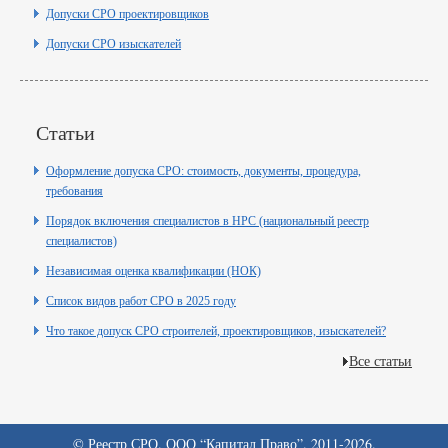
Допуски СРО проектировщиков
Допуски СРО изыскателей
Статьи
Оформление допуска СРО: стоимость, документы, процедура,
требования
Порядок включения специалистов в НРС (национальный реестр
специалистов)
Независимая оценка квалификации (НОК)
Список видов работ СРО в 2025 году
Что такое допуск СРО строителей, проектировщиков, изыскателей?
Все статьи
© Реестр СРО. ООО “Капитал Право”. 2011-2026.